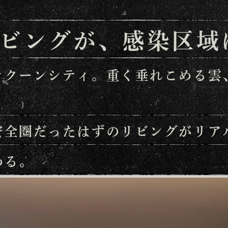
ビングが、
感染区域
ラクーンシティ。
重く垂れこめる雲
安全圏だったはずのリビングがリア
わる。