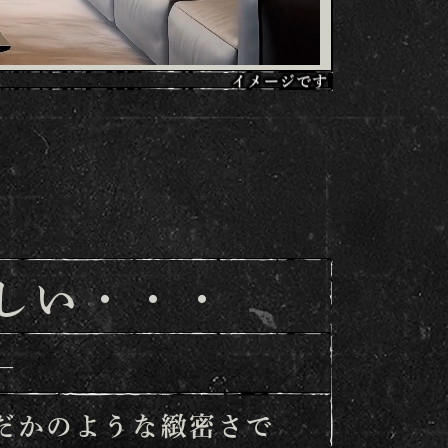
しい・・・
―
だかのような緻密さで