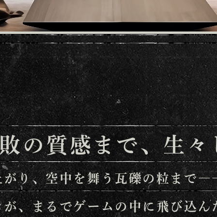
敗の質感まで、
生々
上がり、
空中を舞う瓦礫の粒まで―
ンが、
まるでゲームの中に飛び込ん