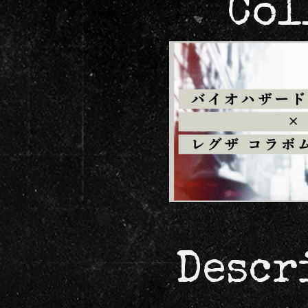
Col
Descr