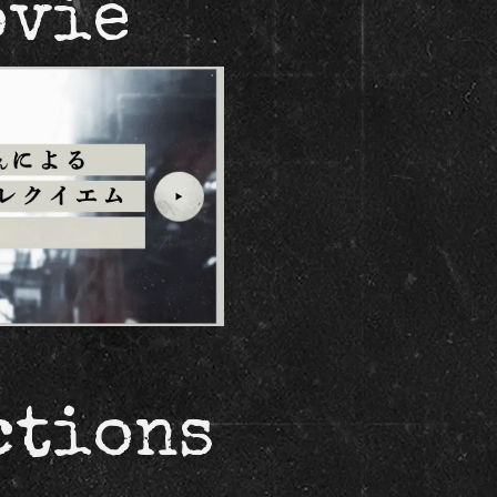
ovie
ctions