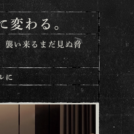
に変わる。
、襲い来るまだ見ぬ脅
ルに