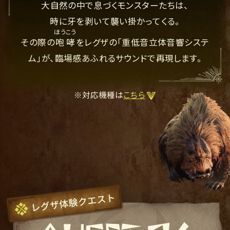
大自然の中で息づくモンスターたちは、
時に牙を剥いて襲い掛かってくる。
ほうこう
その際の
咆哮
をレグザの「重低音立体音響システ
ム」が、臨場感あふれるサウンドで再現します。
※対応機種は
こちら