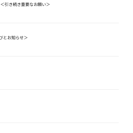
客様へ ＜引き続き重要なお願い＞
について
詫びとお知らせ＞