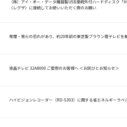
（株）アイ・オー・データ機器製USB接続外付ハードディスク「HDCS－U500 / U5
東芝液晶テレビ「46Z3500、46H3300」ご愛用のお客様へ ＜お
〈レグザ〉に接続してお使いいただく際のお願い
カセットVTR「A-B8」ご愛用のお客様へ
発煙・発火の恐れがあり、約20年前の東芝製ブラウン管テレビを
東芝カラーテレビ ご愛用のお客様へ ＜お詫びとお知らせ＞
液晶テレビ 32A8000 ご愛用のお客様へ ＜お詫びとお知らせ＞
「液晶テレビ用フロアスタンド」ご使用のお客様へ ＜大切なお知
ハイビジョンレコーダー（RD-S303）に関する省エネルギーラ