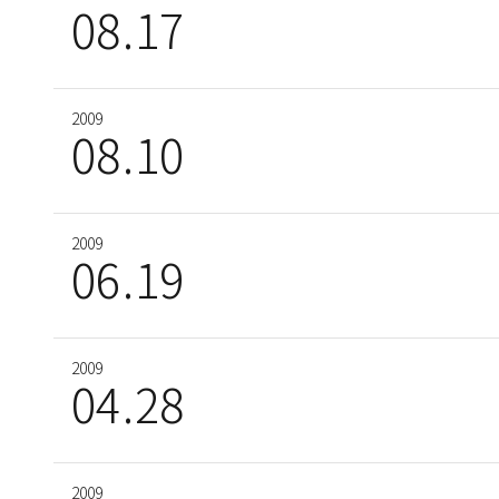
08
11
17
29
2005
2005
2009
2007
11
28
08
06
10
20
2009
2007
06
02
19
22
2009
04
28
2006-2003
2006
2009