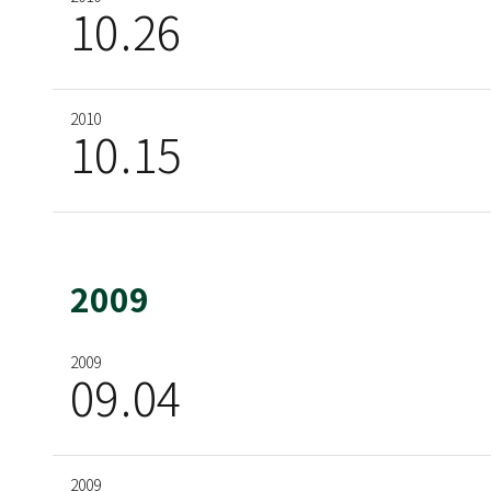
10
26
2007
2008
2007
2010
2008
09
19
10
08
15
05
2007
2008
09
10
01
08
2009
2009
2007
09
07
04
12
2007
2009
2007