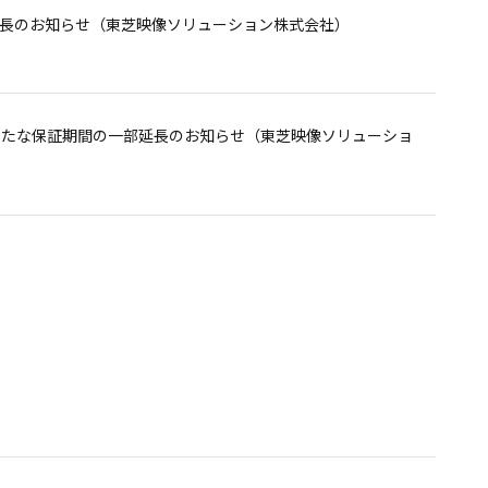
ついて＜東芝カラーテレビ ご愛用のお客様へ：お詫びと無
部延長のお知らせ（東芝映像ソリューション株式会社）
様へ 新たな保証期間の一部延長のお知らせ（東芝映像ソリューショ
ビ（ポータロウ）「SD-P120DT」を探しています＜引き
継続して探しています。
シリーズ（HD-CEU2-WHシリーズを含む）」を〈レグザ〉に
ビ（ポータロウ）「SD-P120DT」を探しています＜引き