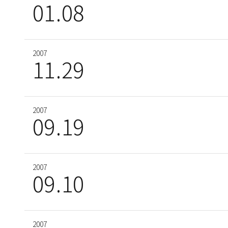
01
01
08
19
2007
2003
11
06
29
17
2007
2003
09
01
19
15
2007
2003
09
01
10
15
2007