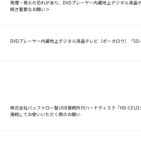
発煙・発火の恐れがあり、DVDプレーヤー内蔵地上デジタル液晶テレ
続き重要なお願い＞
ポータブルDVDプレーヤー「SD-P1600」ご愛用のお客様へ
DVDプレーヤー内蔵地上デジタル液晶テレビ（ポータロウ）「SD-
東芝液晶テレビ「26C3700」ご愛用のお客様へ ＜お詫びとお知ら
カセットVTR「A-B8」ご愛用のお客様へ
カラーテレビ「25J-S52、25C-S60、28J-Z52」ご愛用のお
株式会社バッファロー製USB接続外付ハードディスク「HD-CEU2
ポータブルDVDプレーヤー「SD-P90DT、SD-P2800」ご愛用の
接続してお使いいただく際のお願い