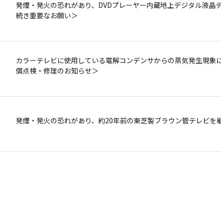
発煙・発火の恐れがあり、DVDプレーヤー内蔵地上デジタル液晶テレ
（株）アイ・オー・データ機器製USB接続外付ハードディスク「HDCS－U500 / U5
DVDプレーヤー内蔵地上デジタル液晶テレビ（ポータロウ）「SD-
続き重要なお願い＞
〈レグザ〉に接続してお使いいただく際のお願い
カラーテレビに使用している電解コンデンサからの蒸気発生現象に
発煙・発火の恐れがあり、約20年前の東芝製ブラウン管テレビを
償点検・修理のお知らせ＞
ハイビジョンレコーダー（RD-S303）に関する省エネルギーラ
発煙・発火の恐れがあり、約20年前の東芝製ブラウン管テレビを
液晶テレビ 32A8000 ご愛用のお客様へ ＜お詫びとお知らせ＞
ポータブルDVDプレーヤー「SD-P73DTW」ご愛用のお客様
液晶テレビ ご愛用のお客様へ（Z3500、ZH500、ZV500、ZH7