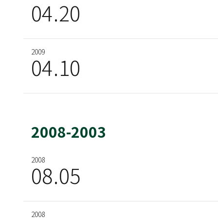
11
06
04
20
2006
2009
02
15
04
10
2005
03
11
2008-2003
2008
2004
08
10
05
26
2008
2004