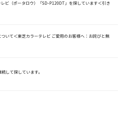
ビ（ポータロウ）「SD-P120DT」を探しています＜引き
00R / U640 / U1.0 / U1.0R / U1.5 / U1.5R」を
P120DT」ご愛用のお客様へ
ついて＜東芝カラーテレビ ご愛用のお客様へ：お詫びと無
継続して探しています。
ベルの誤りについて＜お詫びと訂正＞を公開しました。
継続して探しています。
へソフトウェアのバージョンアップのお知らせを公開しました。
000、Z7000シリーズ）＜お詫びとお知らせ＞