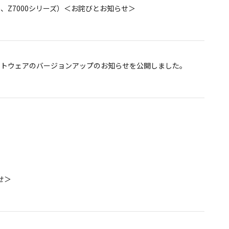
お客様へ ＜あらためて重要なお願い＞
000、Z7000シリーズ）＜お詫びとお知らせ＞
お客様へ ＜お詫びとお知らせ＞
へソフトウェアのバージョンアップのお知らせを公開しました。
せ＞