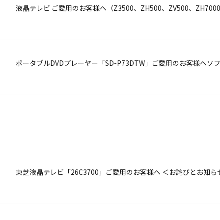
カラーテレビ「25J－S52，25C－S60，28J－Z52」ご愛用の
液晶テレビ ご愛用のお客様へ（Z3500、ZH500、ZV500、ZH7
モバイル放送受信機「MTV-S10 および MTV-S10T」ご愛用の
ポータブルDVDプレーヤー「SD-P73DTW」ご愛用のお客様
液晶テレビ「14LS20」ご愛用のお客様へ
東芝液晶テレビ「26C3700」ご愛用のお客様へ ＜お詫びとお知ら
液晶テレビ「32L4000，37L4000」ご愛用のお客様へ