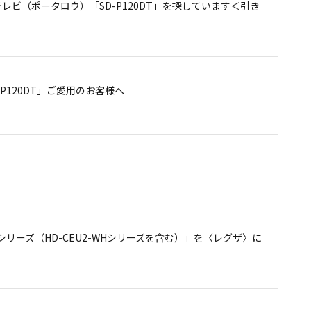
ビ（ポータロウ）「SD-P120DT」を探しています＜引き
P120DT」ご愛用のお客様へ
せ＞
客様へ ＜引き続き重要なお願い＞
シリーズ（HD-CEU2-WHシリーズを含む）」を〈レグザ〉に
お客様へ