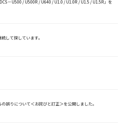
00R / U640 / U1.0 / U1.0R / U1.5 / U1.5R」を
詫びとお知らせ＞
継続して探しています。
らせ＞
ベルの誤りについて＜お詫びと訂正＞を公開しました。