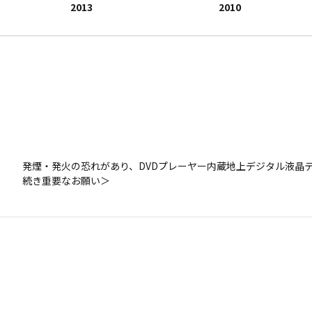
2009
2010
2013
2008
2009
2010
発煙・発火の恐れがあり、DVDプレーヤー内蔵地上デジタル液晶テレ
発煙・発火の恐れがあり、DVDプレーヤー内蔵地上デジタル液晶テレ
サイネージディスプレイ 42J8SNG、47J8SNGご愛用のお客
液晶テレビ42J8、47J8ご愛用のお客様へ 新たな保証期間の一
続き重要なお願い＞
続き重要なお願い＞
ン株式会社）