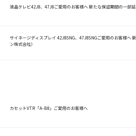
カラーテレビに使用している電解コンデンサからの蒸気発生現象に
液晶テレビ42J8、47J8ご愛用のお客様へ 新たな保証期間の一
カセットVTR「A-B8」ご愛用のお客様へ
償点検・修理のお知らせ＞
サイネージディスプレイ 42J8SNG、47J8SNGご愛用のお客
発煙・発火の恐れがあり、DVDプレーヤー内蔵地上デジタル液晶テレ
発煙・発火の恐れがあり、約20年前の東芝製ブラウン管テレビを
ン株式会社）
続き重要なお願い＞
株式会社バッファロー製USB接続外付ハードディスク「HD-CEU2
発煙・発火の恐れがあり、DVDプレーヤー内蔵地上デジタル液晶テレ
カセットVTR「A-B8」ご愛用のお客様へ
接続してお使いいただく際のお願い
続き重要なお願い＞