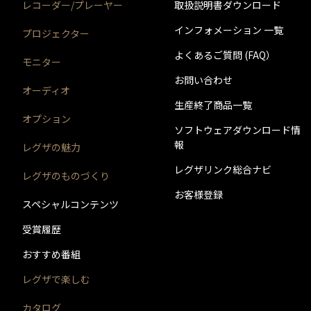
レコーダー/プレーヤー
取扱説明書ダウンロード
実施内容
実施日時
インフォメーション 一覧
プロジェクター
バージョン番号
実施日時
よくあるご質問 (FAQ）
モニター
バージョン番号
お問い合わせ
実施内容
バージョン番号
オーディオ
※このバージョンのソフトウェアは、インターネットか
生産終了商品一覧
実施内容
オプション
ソフトウェアダウンロード情
実施内容
報
レグザの魅力
実施日時
レグザリンク総合ナビ
レグザのものづくり
バージョン番号
お客様登録
実施日時
※このソフトウェア・バージョンは、インターネットを
スペシャルコンテンツ
受賞履歴
実施内容
バージョン番号
実施日時
おすすめ番組
レグザで楽しむ
実施内容
バージョン番号
実施日時
カタログ