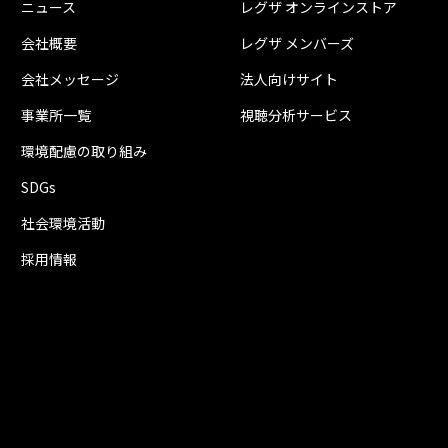
ニュース
レグザ オンラインストア
ブルーレイディスクやDVDを再生すると映像と音声がずれた状態で
た。
タイムシフトマシン録画の安定性を向上しました。
外部機器から録画したタイトルの録画モードが、録画リスト上に表
2017年9月28日
会社概要
レグザ メンバーズ
おでかけいつでも視聴の安定性を向上しました。
ありましたが改善しました。
1.00.16
2017年8月2日
会社メッセージ
法人向けサイト
2.63.09
事業所一覧
視聴分析サービス
HDDに録画したタイトルをレジューム再生すると、再生開始する位
1.00.12
がありましたが改善しました。
らのダウンロードのみ実施しています。
ブルーレイディスクやDVDを再生すると映像と音声がずれた状態で
環境配慮の取り組み
た。
高速起動モードを「入」に設定していると、電源を入れる時に動作
外部機器から録画したタイトルの録画モードが、録画リスト上に表
した。
SDGs
録画番組を再生中にリモコンの「３０秒送り」ボタンを押すと、タイ
ありましたが改善しました。
一部のブルーレイディスクを再生しようとすると音声が正常に出力
などの各種操作ができない場合がありましたが改善しました。
2017年8月23日
動作の安定性を向上しました。
社会環境活動
採用情報
1.00.16
2016年4月26日
経由してのアップデートのみ実施しています。
録画番組を再生中にリモコンの「３０秒送り」ボタンを押すと、タイ
1.00.10
2017年8月9日
などの各種操作ができない場合がありましたが改善しました。
動作の安定性を向上しました。
レグザリンクダビングでLANからディスクへのダビングを行う時に
1.00.13
目以降のダビングに失敗する場合がありましたが改善しました。
2016年6月21日
HDDの録画番組を、約0.8倍速のゆっくり再生中に一時停止をすると