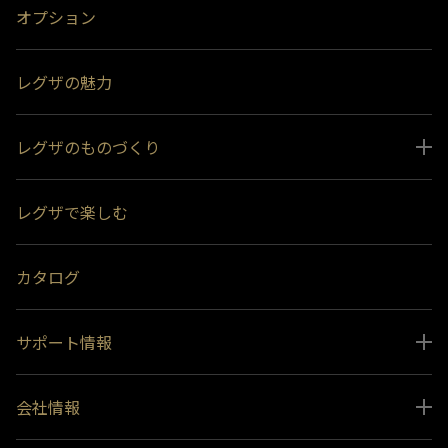
オプション
実施内容
アプリ「スマホdeレグザ
1）
「時短で見る」に「お好み
レグザの魅力
した。
「横断検索」を「急上昇ワ
ました。
アプリ「スマホdeレグザ
レグザのものづくり
る際の安定性を改善しまし
動作の安定性を改善しまし
スペシャルコンテンツ
レグザで楽しむ
受賞履歴
(注1)アプリ「スマホdeレグザ」に関してはiOS版はApp Storeから、
おすすめ番組
Android(TM)版はGoogle Playから最新版（Ver1.1.0以降）をダウンロードし
カタログ
てお使いください。
※このバージョンのソフトウェアは、インターネットからのダウンロードの
み実施しています。
サポート情報
取扱説明書ダウンロード
会社情報
インフォメーション 一覧
ニュース