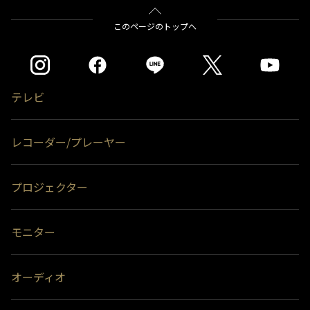
バージョン番号
1.00.10
このページのトップへ
・NHK BSプレミアム停波
症状などを改善しました。
実施内容
・iPhone/iPadの最新i
テレビ
ボタンが反応しない点を修正
レコーダー/プレーヤー
プロジェクター
ソフトウェア更新履歴
モニター
実施日時
2020年3月18日
オーディオ
バージョン番
1.00.09
号