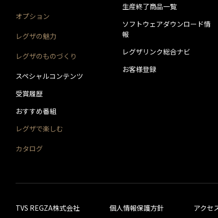
バージョン番号
生産終了商品一覧
実施内容
実施内容
オプション
実施日時
ソフトウェアダウンロード情
バージョン番号
実施内容
報
レグザの魅力
実施日時
実施日時
バージョン番号
レグザリンク総合ナビ
レグザのものづくり
実施内容
実施日時
バージョン番号
お客様登録
スペシャルコンテンツ
バージョン番号
実施内容
実施日時
受賞履歴
バージョン番号
実施内容
実施内容
おすすめ番組
実施日時
バージョン番号
実施内容
レグザで楽しむ
実施日時
実施日時
バージョン番号
カタログ
実施内容
実施日時
バージョン番号
バージョン番号
実施内容
実施日時
バージョン番号
実施内容
実施内容
実施日時
TVS REGZA株式会社
個人情報保護方針
アクセ
バージョン番号
実施内容