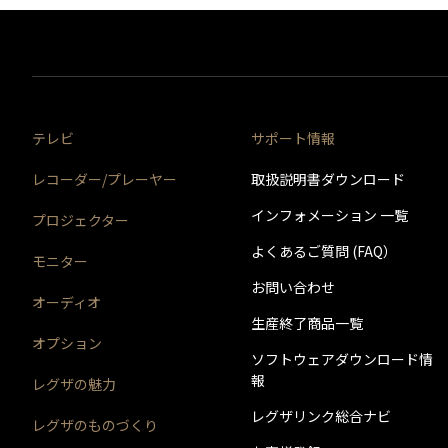
実施日時
バージョン番号
実施内容
実施日時
バージョン番号
実施内容
実施日時
バージョン番号
実施内容
テレビ
サポート情報
実施日時
バージョン番号
レコーダー/プレーヤー
取扱説明書ダウンロード
実施内容
実施日時
インフォメーション 一覧
プロジェクター
バージョン番号
実施内容
実施日時
よくあるご質問 (FAQ）
モニター
バージョン番号
お問い合わせ
実施内容
オーディオ
実施日時
バージョン番号
生産終了商品一覧
実施内容
オプション
実施日時
ソフトウェアダウンロード情
バージョン番号
実施内容
報
レグザの魅力
実施日時
バージョン番号
レグザリンク総合ナビ
レグザのものづくり
実施内容
実施日時