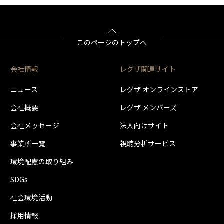
2022年5月24日
T38-01BCDD-30D
動作の安定を図りました。
2020年7月20日
T3A-01C0DD-520
このページのトップへ
動作の安定を図りました。
2017年5月9日
T3B-01C6DD-511
動作の安定を図りました。
会社情報
レグザ関連サイト
2017年10月31日
T3D-01C9DD-111
ニュース
レグザ オンラインストア
動作の安定を図りました。
2020年7月14日
会社概要
レグザ メンバーズ
T38-01BCDD-30C
動作の安定を図りました。
2019年10月8日
会社メッセージ
法人向けサイト
T3A-01C0DD-50A
事業所一覧
視聴分析サービス
動作の安定を図りました。
2017年5月9日
T3B-01C6DD-508
環境配慮の取り組み
動作の安定を図りました。
2017年6月27日
SDGs
T3D-01C9DD-111
動作の安定を図りました。
社会環境活動
2019年10月8日
T38-01BCDD-30B
動作の安定を図りました。
採用情報
2019年7月11日