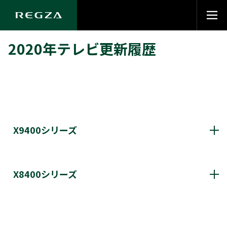
2020年テレビ更新履歴
X9400シリーズ
77・65・55・48X9400 更新履歴
X8400シリーズ
実施日時
2023年7月10日
55・48X8400 更新履歴