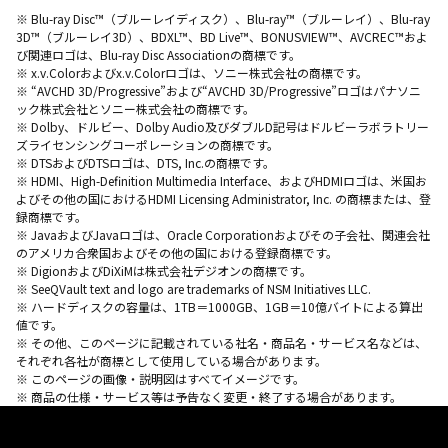
※ Blu-ray Disc™（ブルーレイディスク）、Blu-ray™（ブルーレイ）、Blu-ray
3D™（ブルーレイ3D）、BDXL™、BD Live™、BONUSVIEW™、AVCREC™およ
び関連ロゴは、Blu-ray Disc Associationの商標です。
※ x.v.Colorおよびx.v.Colorロゴは、ソニー株式会社の商標です。
※ “AVCHD 3D/Progressive”および“AVCHD 3D/Progressive”ロゴはパナソニ
ック株式会社とソニー株式会社の商標です。
※ Dolby、ドルビー、Dolby Audio及びダブルD記号はドルビーラボラトリー
ズライセンシングコーポレーションの商標です。
※ DTSおよびDTSロゴは、DTS, Inc.の商標です。
※ HDMI、High-Definition Multimedia Interface、およびHDMIロゴは、米国お
よびその他の国におけるHDMI Licensing Administrator, Inc. の商標または、登
録商標です。
※ JavaおよびJavaロゴは、Oracle Corporationおよびその子会社、関連会社
のアメリカ合衆国およびその他の国における登録商標です。
※ DigionおよびDiXiMは株式会社デジオンの商標です。
※ SeeQVault text and logo are trademarks of NSM Initiatives LLC.
※ ハードディスクの容量は、1TB＝1000GB、1GB＝10億バイトによる算出
値です。
※ その他、このページに記載されている社名・商品名・サービス名などは、
それぞれ各社が商標として使用している場合があります。
※ このページの画像・説明図はすべてイメージです。
※ 商品の仕様・サービス等は予告なく変更・終了する場合があります。