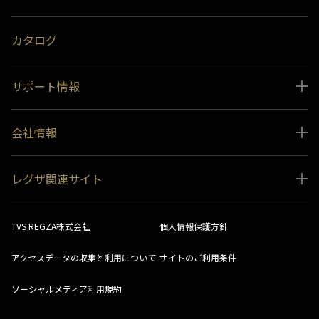
受賞履歴
おすすめ番組
カタログ
サポート情報
取扱説明書ダウンロード
会社情報
インフォメーション 一覧
ニュース
よくあるご質問 (FAQ）
レグザ関連サイト
会社概要
お問い合わせ
レグザ オンラインストア
会社メッセージ
生産終了商品一覧
TVS REGZA株式会社
個人情報保護方針
レグザ メンバーズ
事業所一覧
ソフトウェアダウンロード情報
アクセスデータの収集と利用について
サイトのご利用条件
法人向けサイト
環境配慮の取り組み
レグザリンク総合ナビ
ソーシャルメディア利用規約
視聴分析サービス
SDGs
お客様登録