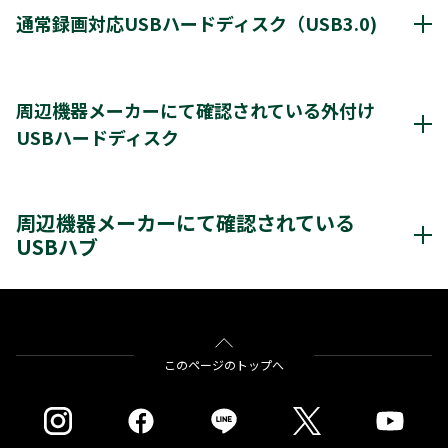
クリックすると別ウインドウが開きます。
通常録画対応USBハードディスク（USB3.0)
通常録画最大容量
8TB
周辺機器メーカーにて確認されている外付け
USBハードディスク
*1
8台
登録台数
周辺機器メーカーにて確認されているUSBハードディスク
*2
最大4台
同時接続（ハブ経由）
周辺機器メーカーにて確認されている
クリックすると別ウインドウが開きます。
USBハブ
＊3
＊4
レグザ
THD-200V2
THD-100V3
THD-200V3
＊4
＊4
＊4
THD-300V3
THD-400V3
バッファロー社製
BSH4AE12
※通常録画用端子Cに接続します。
をクリックすると別ウインドウが開きます。
＊1)
USBハードディスクを使用する際は登録が必要です。新たに登録すると
このページのトップへ
ハードディスクに保存されている内容はすべて消去されます。
＊2)
同時接続、通常録画増設用として使用する場合、USBハブ（別売）が必
要です。
＊3)
背面に取り付ける場合、テレビ1台につきUSBハードディスク1台のみ