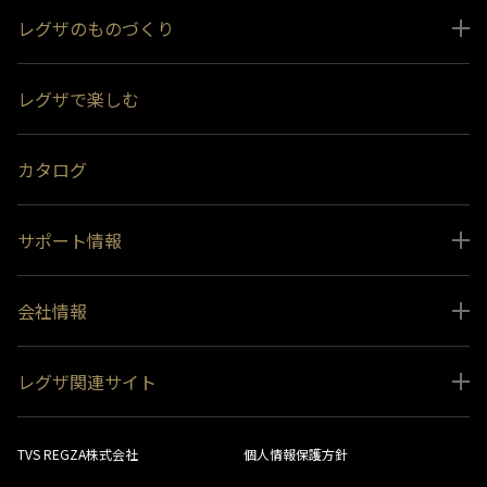
レグザのものづくり
スペシャルコンテンツ
レグザで楽しむ
受賞履歴
おすすめ番組
カタログ
サポート情報
取扱説明書ダウンロード
会社情報
インフォメーション 一覧
ニュース
よくあるご質問 (FAQ）
レグザ関連サイト
会社概要
お問い合わせ
レグザ オンラインストア
会社メッセージ
生産終了商品一覧
TVS REGZA株式会社
個人情報保護方針
レグザ メンバーズ
事業所一覧