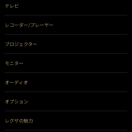
取り付け可能です。テレビとUSBハードディスクの組み合わせによって
テレビ
は、USBハードディスクをテレビの背面に取り付けると、壁への取付が
できなくなる場合があります。
＊4)
背面には取り付けできません。
レコーダー/プレーヤー
プロジェクター
モニター
オーディオ
オプション
レグザの魅力