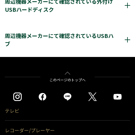
周辺機器メーカーにて確認されている外付け
USBハードディスク
*1
8台
登録台数
周辺機器メーカーにて確認されているUSBハードディスク
*2
最大4台
同時接続（ハブ経由）
クリックすると別ウインドウが開きます。
周辺機器メーカーにて確認されているUSBハ
ブ
＊3
＊4
レグザ
THD-200V2
THD-100V3
THD-200V3
＊4
＊4
＊4
THD-300V3
THD-400V3
バッファロー社製
BSH4AE12
※通常録画用端子Cに接続します。
＊1)
USBハードディスクを使用する際は登録が必要です。新たに登録すると
をクリックすると別ウインドウが開きます。
このページのトップへ
ハードディスクに保存されている内容はすべて消去されます。
＊2)
同時接続、通常録画増設用として使用する場合、USBハブ（別売）が必
要です。
＊3)
背面に取り付ける場合、テレビ1台につきUSBハードディスク1台のみ
取り付け可能です。テレビとUSBハードディスクの組み合わせによって
テレビ
は、USBハードディスクをテレビの背面に取り付けると、壁への取付が
できなくなる場合があります。
＊4)
背面には取り付けできません。
レコーダー/プレーヤー