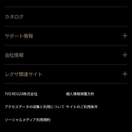
受賞履歴
おすすめ番組
カタログ
サポート情報
取扱説明書ダウンロード
会社情報
インフォメーション 一覧
ニュース
よくあるご質問 (FAQ）
レグザ関連サイト
会社概要
お問い合わせ
レグザ オンラインストア
会社メッセージ
生産終了商品一覧
TVS REGZA株式会社
個人情報保護方針
レグザ メンバーズ
事業所一覧
ソフトウェアダウンロード情報
アクセスデータの収集と利用について
サイトのご利用条件
法人向けサイト
環境配慮の取り組み
レグザリンク総合ナビ
ソーシャルメディア利用規約
視聴分析サービス
SDGs
お客様登録