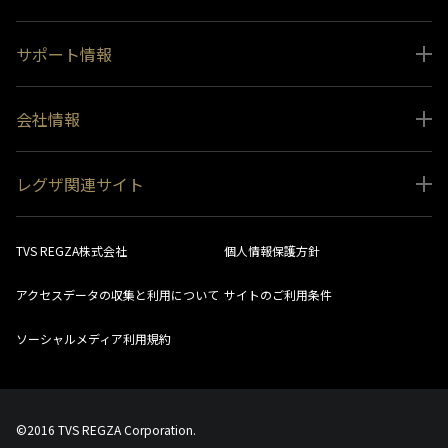
サポート情報
取扱説明書ダウンロード
会社情報
インフォメーション 一覧
ニュース
よくあるご質問 (FAQ）
レグザ関連サイト
会社概要
お問い合わせ
レグザ オンラインストア
会社メッセージ
生産終了商品一覧
TVS REGZA株式会社
個人情報保護方針
レグザ メンバーズ
事業所一覧
ソフトウェアダウンロード情報
アクセスデータの収集と利用について
サイトのご利用条件
法人向けサイト
環境配慮の取り組み
レグザリンク総合ナビ
ソーシャルメディア利用規約
視聴分析サービス
SDGs
お客様登録
社会環境活動
©2016 TVS REGZA Corporation.
採用情報