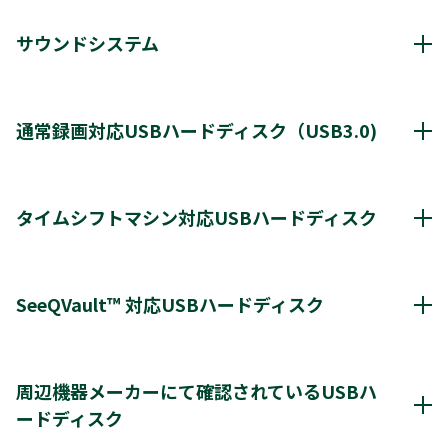
サウンドシステム
動作確認済み機器・対応情報
クリックすると別ウインドウが開きます。
通常録画対応USBハードディスク（USB3.0)
通常録画最大容量
8TB
タイムシフトマシン対応USBハードディスク
*1
8台
登録台数
タイムシフトマシン & 通常録画
SeeQVault™ 対応USBハードディスク
*2
最大4台
同時接続（ハブ経由）
＊2
＊2
レグザ
THD-250D2
THD-500D2
THD-
＊3
＊4
＊3
レグザ
THD-200V2
THD-100V3
THD-200V3
600D3
＊1
アイ・オー・データ機器
AVHD-URSQ
周辺機器メーカーにて確認されているUSBハ
＊4
＊4
＊4
THD-300V3
THD-400V3
ードディスク
タイムシフトマシンもしくは通常録画
＊1
バッファロー
HDV-SQU3/V
※通常録画用端子Cに接続します。