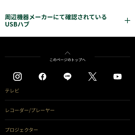
＊1)
USBハードディスクを使用する際は登録が必要です。新たに登録すると
周辺機器メーカーにて確認されているUSBハードディスク
＊1＊2
＊1＊3
レグザ
THD-200V2
THD-100V3
THD-
ハードディスクに保存されている内容はすべて消去されます。
周辺機器メーカーにて確認されている
クリックすると別ウインドウが開きます。
＊1＊3
＊1＊3
＊1＊3
200V3
THD-300V3
THD-400V3
＊2)
タイムシフトマシン、もしくは通常録画のどちらかとして使用できま
＊1)
X9400シリーズは、現在動作確認中です。
※リンク先の情報は、周辺機器メーカーが提供するものであり、当社（TVS
USBハブ
す。同時接続、通常録画増設用として使用する場合、USBハブ（別売）
※4K録画番組はSeeQVault™形式に変換できません。
REGZA株式会社）が動作の保証をするものではありません。
が必要です。
＊3)
背面に取り付ける場合、テレビ1台につきUSBハードディスク1台のみ
※タイムシフトマシン録画用として使用する場合はTV側の端子Aに接続しま
取り付け可能です。(RZ630Xシリーズは付属のUSBハードディスクを背
す。（2台接続の場合は端子A・Bにそれぞれ接続します）
バッファロー社製
BSH4AE12
面に取り付け済みのため、追加のUSBハードディスクを背面に取り付け
録画用端子Bのみに接続した場合（端子Aが空き状態）はタイムシフトマシン
ることはできません。）テレビとUSBハードディスクの組み合わせによ
録画は動作しません。
っては、USBハードディスクをテレビの背面に取り付けると、壁への取
このページのトップへ
エレコム株式会社製
付ができなくなる場合があります。
＊1)
タイムシフトマシン、もしくは通常録画のどちらかとして使用できま
U3H-T410SBK
す。通常録画増設用として使用する場合、USBハブ（別売）が必要で
＊4)
背面には取り付けできません。
す。
＊2)
をクリックすると別ウインドウが開きます。
背面に取り付ける場合、テレビ1台につきUSBハードディスク1台のみ
取り付け可能です。(RZ630Xシリーズは付属のUSBハードディスクを背
※リンク先の情報は、周辺機器メーカーが提供するものであり、当社（TVS
テレビ
面に取り付け済みのため、追加のUSBハードディスクを背面に取り付け
REGZA株式会社）が動作の保証をするものではありません。
ることはできません。）テレビとUSBハードディスクの組み合わせによ
※USBハブにUSBハブを接続（多段接続）しての使用はできません。
っては、USBハードディスクをテレビの背面に取り付けると、壁への取
※USBハブにUSBハブを接続（多段接続）しての使用はできません。
付ができなくなる場合があります。
レコーダー/プレーヤー
＊3)
背面には取り付けできません。
※ハードディスクの容量は、1TB＝1000GB、1GB＝10億バイトによる算出値
です。
プロジェクター