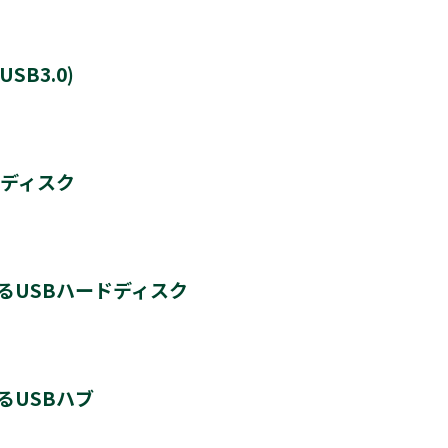
B3.0)
8TB
ドディスク
8台
るUSBハードディスク
最大4
＊3
HD-600D3
＊4
＊4
＊4
HD-200V3
THD-300V3
THD-400V3
るUSBハブ
す。新たに登録するとハードディスクに保存されている内容はすべて消去されます。