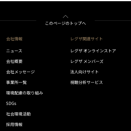
として使用できます。同時接続、通常録画増設用として使用する場合、USBハブ（
＊3
＊1＊3
＊1＊3
＊1＊3
THD-200V3
THD-300V3
THD-400V3
ドディスク1台のみ取り付け可能です。(RZ630Xシリーズは付属のUSBハードディ
BSH4AE12
とUSBハードディスクの組み合わせによっては、USBハードディスクをテレビの
の端子Aに接続します。（2台接続の場合は端子A・Bにそれぞれ接続します）
このページのトップへ
はタイムシフトマシン録画は動作しません。
として使用できます。通常録画増設用として使用する場合、USBハブ（別売）が必
会社情報
レグザ関連サイト
ドディスク1台のみ取り付け可能です。(RZ630Xシリーズは付属のUSBハードディ
とUSBハードディスクの組み合わせによっては、USBハードディスクをテレビの
ニュース
レグザ オンラインストア
会社概要
レグザ メンバーズ
0億バイトによる算出値です。
会社メッセージ
法人向けサイト
事業所一覧
視聴分析サービス
環境配慮の取り組み
SDGs
社会環境活動
採用情報