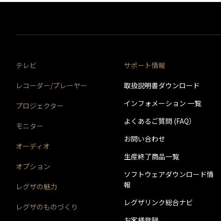
＊2)
タイムシフトマシン、もしくは通常録画のどちらか
＊1＊2
＊1
レグザ
THD-200V2
THD-100V3
＊3)
背面に取り付ける場合、テレビ1台につきUSBハー
バッファロー社製
クを背面に取り付けることはできません。）テレビ
ます。
※タイムシフトマシン録画用として使用する場合はTV側
をクリックすると別ウインドウが開きます。
＊4)
背面には取り付けできません。
録画用端子Bのみに接続した場合（端子Aが空き状態）
＊1)
タイムシフトマシン、もしくは通常録画のどちらか
テレビ
サポート情報
＊2)
背面に取り付ける場合、テレビ1台につきUSBハー
クを背面に取り付けることはできません。）テレビ
レコーダー/プレーヤー
取扱説明書ダウンロード
ます。
＊3)
背面には取り付けできません。
インフォメーション 一覧
プロジェクター
※ハードディスクの容量は、1TB＝1000GB、1GB＝1
よくあるご質問 (FAQ）
モニター
お問い合わせ
オーディオ
生産終了商品一覧
オプション
ソフトウェアダウンロード情
報
レグザの魅力
レグザリンク総合ナビ
レグザのものづくり
お客様登録