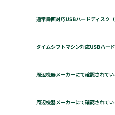
動作確認済み機器・対応情報
クリックすると別ウインドウが開きます。
通常録画対応USBハードディスク（US
通常録画最大容量
タイムシフトマシン対応USBハー
*1
登録台数
タイムシフトマシン & 通常録画
*2
周辺機器メーカーにて確認されてい
同時接続（ハブ経由）
＊2
＊2
レグザ
THD-250D2
THD-500D2
T
＊3
＊4
レグザ
THD-200V2
THD-100V3
T
レグザ推奨USBハードディスク情報（他社商品)
クリックすると別ウインドウが開きます。
タイムシフトマシンもしくは通常録画
※通常録画用端子Cに接続します。
周辺機器メーカーにて確認されてい
＊1)
USBハードディスクを使用する際は登録が必要で