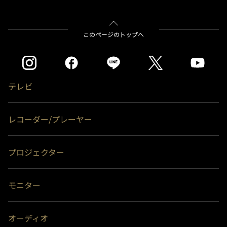
＊1＊3
＊1＊3
＊1＊3
200V3
THD-300V3
THD-400V3
＊2)
タイムシフトマシン、もしくは通常録画のどちらかとして使用できま
バッファロー社製
BSH4AE12
す。同時接続、通常録画増設用として使用する場合、USBハブ（別売）
が必要です。
をクリックすると別ウインドウが開きます。
このページのトップへ
＊3)
背面に取り付ける場合、テレビ1台につきUSBハードディスク1台のみ
※タイムシフトマシン録画用として使用する場合はTV側の端子Aに接続しま
取り付け可能です。(RZ630Xシリーズは付属のUSBハードディスクを背
す。（2台接続の場合は端子A・Bにそれぞれ接続します）
面に取り付け済みのため、追加のUSBハードディスクを背面に取り付け
録画用端子Bのみに接続した場合（端子Aが空き状態）はタイムシフトマシン
ることはできません。）テレビとUSBハードディスクの組み合わせによ
録画は動作しません。
っては、USBハードディスクをテレビの背面に取り付けると、壁への取
付ができなくなる場合があります。
＊1)
タイムシフトマシン、もしくは通常録画のどちらかとして使用できま
テレビ
す。通常録画増設用として使用する場合、USBハブ（別売）が必要で
＊4)
背面には取り付けできません。
す。
＊2)
背面に取り付ける場合、テレビ1台につきUSBハードディスク1台のみ
レコーダー/プレーヤー
取り付け可能です。(RZ630Xシリーズは付属のUSBハードディスクを背
面に取り付け済みのため、追加のUSBハードディスクを背面に取り付け
ることはできません。）テレビとUSBハードディスクの組み合わせによ
っては、USBハードディスクをテレビの背面に取り付けると、壁への取
プロジェクター
付ができなくなる場合があります。
＊3)
背面には取り付けできません。
※ハードディスクの容量は、1TB＝1000GB、1GB＝10億バイトによる算出値
モニター
です。
オーディオ