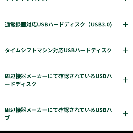
動作確認済み機器・対応情報
クリックすると別ウインドウが開きます。
通常録画対応USBハードディスク（USB3.0)
通常録画最大容量
8TB
タイムシフトマシン対応USBハードディスク
*1
8台
登録台数
タイムシフトマシン & 通常録画
周辺機器メーカーにて確認されているUSBハ
*2
最大4台
同時接続（ハブ経由）
ードディスク
＊2
＊2
レグザ
THD-250D2
THD-500D2
THD-600D3
＊3
＊4
＊3
レグザ
THD-200V2
THD-100V3
THD-200V3
レグザ推奨USBハードディスク情報（他社商品)
＊4
＊4
＊4
THD-300V3
THD-400V3
クリックすると別ウインドウが開きます。
周辺機器メーカーにて確認されているUSBハ
タイムシフトマシンもしくは通常録画
※通常録画用端子Cに接続します。
ブ
＊1)
USBハードディスクを使用する際は登録が必要です。新たに登録すると
＊1＊2
＊1＊3
レグザ
THD-200V2
THD-100V3
THD-
ハードディスクに保存されている内容はすべて消去されます。