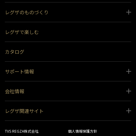
レグザのものづくり
スペシャルコンテンツ
レグザで楽しむ
受賞履歴
おすすめ番組
カタログ
サポート情報
取扱説明書ダウンロード
会社情報
インフォメーション 一覧
ニュース
よくあるご質問 (FAQ）
レグザ関連サイト
会社概要
お問い合わせ
レグザ オンラインストア
会社メッセージ
生産終了商品一覧
TVS REGZA株式会社
個人情報保護方針
レグザ メンバーズ