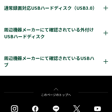
動作確認済み機器・対応情報
クリックすると別ウインドウが開きます。
通常録画対応USBハードディスク（USB3.0）
通常録画最大容量
8TB
周辺機器メーカーにて確認されている外付け
USBハードディスク
*1
8台
登録台数
周辺機器メーカーにて確認されているUSBハードディスク
*2
最大4台
同時接続（ハブ経由）
クリックすると別ウインドウが開きます。
周辺機器メーカーにて確認されているUSBハ
ブ
＊3
＊4
レグザ
THD-200V2
THD-100V3
THD-200V3
＊4
＊4
＊4
THD-300V3
THD-400V3
バッファロー社製
BSH4AE12
※通常録画用端子Cに接続します。
＊1)
USBハードディスクを使用する際は登録が必要です。新たに登録すると
をクリックすると別ウインドウが開きます。
このページのトップへ
ハードディスクに保存されている内容はすべて消去されます。
※USBハブにUSBハブを接続（多段接続）しての使用はできません。
＊2)
同時接続、通常録画増設用として使用する場合、USBハブ（別売）が必
要です。