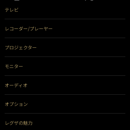
＊3)
背面に取り付ける場合、テレビ1台につきUSBハードディスク1台のみ
取り付け可能です。テレビとUSBハードディスクの組み合わせによって
テレビ
は、USBハードディスクをテレビの背面に取り付けると、壁への取付が
できなくなる場合があります。
＊4)
背面には取り付けできません。
レコーダー/プレーヤー
プロジェクター
モニター
オーディオ
オプション
レグザの魅力