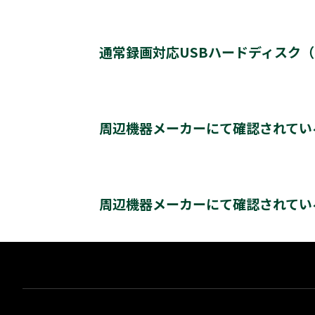
動作確認済み機器・対応情報
クリックすると別ウインドウが開きます。
通常録画対応USBハードディスク（U
通常録画最大容量
周辺機器メーカーにて確認されてい
*1
登録台数
レグザ推奨USBハードディスク情報（他社商品)
クリックすると別ウインドウが開きます。
*2
周辺機器メーカーにて確認されてい
同時接続（ハブ経由）
＊3
＊4
レグザ
THD-200V2
THD-100V3
T
バッファロー社製
※通常録画用端子Cに接続します。
をクリックすると別ウインドウが開きます。
＊1)
USBハードディスクを使用する際は登録が必要で