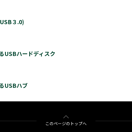
SB３.0)
8TB
るUSBハードディスク
8台
るUSBハブ
最大4
＊4
＊4
＊4
HD-200V3
THD-300V3
THD-400V3
BSH4AE12
このページのトップへ
す。新たに登録するとハードディスクに保存されている内容はすべて消去されます。