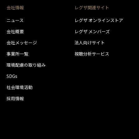
として使用できます。同時接続、通常録画増設用として使用する場合、USBハブ（
会社情報
レグザ関連サイト
ドディスク1台のみ取り付け可能です。(RZ630Xシリーズは付属のUSBハードディ
とUSBハードディスクの組み合わせによっては、USBハードディスクをテレビの
ニュース
レグザ オンラインストア
会社概要
レグザ メンバーズ
会社メッセージ
法人向けサイト
事業所一覧
視聴分析サービス
環境配慮の取り組み
SDGs
社会環境活動
採用情報