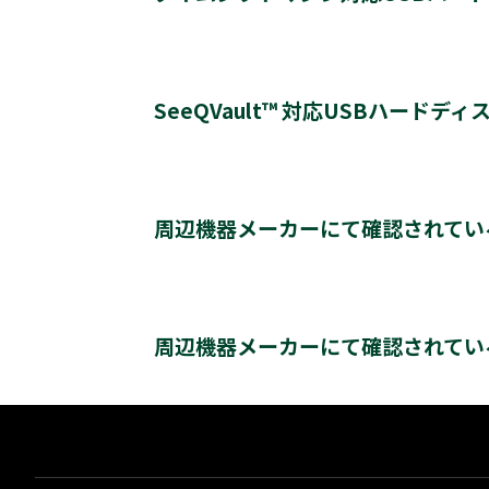
*1
登録台数
タイムシフトマシン & 通常録画
*2
SeeQVault™ 対応USBハードディ
同時接続（ハブ経由）
＊2
＊2
レグザ
THD-250D2
THD-500D2
T
＊3
＊4
レグザ
THD-200V2
THD-100V3
T
アイ・オー・データ機器
タイムシフトマシンもしくは通常録画
※USB3.0/2.0対応のハードディスクの場合、USB2.0で
周辺機器メーカーにて確認されてい
※通常録画用端子Cに接続します。
バッファロー
＊1)
USBハードディスクを使用する際は登録が必要で
＊1＊2
＊1
レグザ
THD-200V2
THD-100V3
周辺機器メーカーにて確認されているUSBハー
＊2)
タイムシフトマシン、もしくは通常録画のどちらか
クリックすると別ウインドウが開きます。
＊3)
背面に取り付ける場合、テレビ1台につきUSBハー
周辺機器メーカーにて確認されてい
クを背面に取り付けることはできません。）テレビ
※タイムシフトマシン録画用として使用する場合はTV側
＊1)
X9400シリーズは、現在動作確認中です。
ます。
録画用端子Bのみに接続した場合（端子Aが空き状態）
※4K録画番組はSeeQVault™形式に変換できません。
＊4)
背面には取り付けできません。
＊1)
タイムシフトマシン、もしくは通常録画のどちらか
バッファロー社製
＊2)
背面に取り付ける場合、テレビ1台につきUSBハー
クを背面に取り付けることはできません。）テレビ
ます。