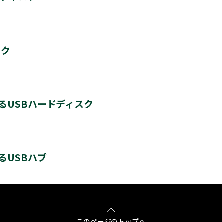
8台
スク
最大4
＊3
HD-600D3
＊4
＊4
＊4
HD-200V3
THD-300V3
THD-400V3
＊1
AVHD-URSQ
動作します。
るUSBハードディスク
＊1
HDV-SQU3/V
す。新たに登録するとハードディスクに保存されている内容はすべて消去されます。
＊3
＊1＊3
＊1＊3
＊1＊3
THD-200V3
THD-300V3
THD-400V3
ドディスク
として使用できます。同時接続、通常録画増設用として使用する場合、USBハブ（
ドディスク1台のみ取り付け可能です。(RZ630Xシリーズは付属のUSBハードディ
るUSBハブ
とUSBハードディスクの組み合わせによっては、USBハードディスクをテレビの
の端子Aに接続します。（2台接続の場合は端子A・Bにそれぞれ接続します）
はタイムシフトマシン録画は動作しません。
として使用できます。通常録画増設用として使用する場合、USBハブ（別売）が必
BSH4AE12
ドディスク1台のみ取り付け可能です。(RZ630Xシリーズは付属のUSBハードディ
とUSBハードディスクの組み合わせによっては、USBハードディスクをテレビの
このページのトップへ