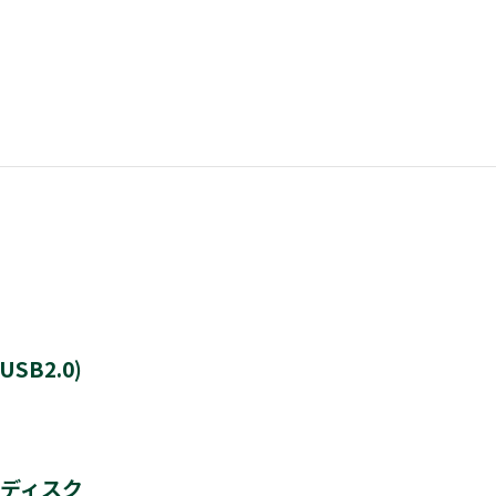
B2.0)
8TB
ドディスク