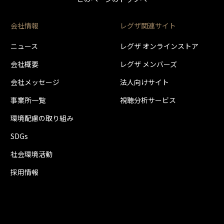
U3H-T410SBK
0億バイトによる算出値です。
会社情報
レグザ関連サイト
り、当社（TVS REGZA株式会社）が動作の保証をするものではありません。
ニュース
レグザ オンラインストア
できません。
会社概要
レグザ メンバーズ
会社メッセージ
法人向けサイト
事業所一覧
視聴分析サービス
環境配慮の取り組み
SDGs
社会環境活動
採用情報