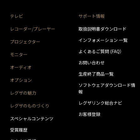
エレコム株式会社製
＊3)
背面には取り付けできません。
※ハードディスクの容量は、1TB＝1000GB、1GB＝1
テレビ
サポート情報
をクリックすると別ウインドウが開きます。
※リンク先の情報は、周辺機器メーカーが提供するものであ
レコーダー/プレーヤー
取扱説明書ダウンロード
※USBハブにUSBハブを接続（多段接続）しての使用は
インフォメーション 一覧
プロジェクター
よくあるご質問 (FAQ）
モニター
お問い合わせ
オーディオ
生産終了商品一覧
オプション
ソフトウェアダウンロード情
報
レグザの魅力
レグザリンク総合ナビ
レグザのものづくり
お客様登録
スペシャルコンテンツ
受賞履歴