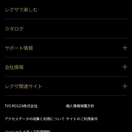
スペシャルコンテンツ
レグザで楽しむ
受賞履歴
おすすめ番組
カタログ
サポート情報
取扱説明書ダウンロード
会社情報
インフォメーション 一覧
ニュース
よくあるご質問 (FAQ）
レグザ関連サイト
会社概要
お問い合わせ
レグザ オンラインストア
会社メッセージ
生産終了商品一覧
TVS REGZA株式会社
個人情報保護方針
レグザ メンバーズ
事業所一覧
ソフトウェアダウンロード情報
アクセスデータの収集と利用について
サイトのご利用条件
法人向けサイト
環境配慮の取り組み
レグザリンク総合ナビ
ソーシャルメディア利用規約