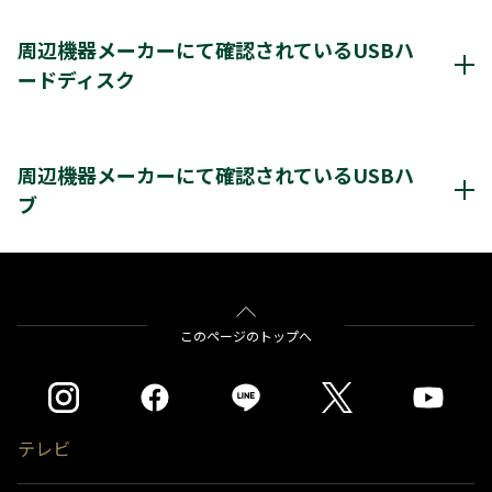
通常録画最大容量
8TB
周辺機器メーカーにて確認されているUSBハ
ードディスク
*1
8台
登録台数
レグザ推奨USBハードディスク情報（他社商品)
*2
最大4台
同時接続（ハブ経由）
クリックすると別ウインドウが開きます。
周辺機器メーカーにて確認されているUSBハ
ブ
＊3
＊4
レグザ
THD-200V2
THD-100V3
THD-200V3
＊4
＊4
＊4
THD-300V3
THD-400V3
バッファロー社製
BSH4AE12
※通常録画用端子Cに接続します。
＊1)
USBハードディスクを使用する際は登録が必要です。新たに登録すると
をクリックすると別ウインドウが開きます。
このページのトップへ
ハードディスクに保存されている内容はすべて消去されます。
＊2)
同時接続、通常録画増設用として使用する場合、USBハブ（別売）が必
要です。
＊3)
背面に取り付ける場合、テレビ1台につきUSBハードディスク1台のみ
取り付け可能です。(RZ630Xシリーズは付属のUSBハードディスクを背
テレビ
面に取り付け済みのため、追加のUSBハードディスクを背面に取り付け
ることはできません。）テレビとUSBハードディスクの組み合わせによ
っては、USBハードディスクをテレビの背面に取り付けると、壁への取