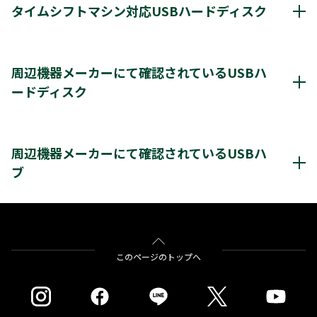
タイムシフトマシン対応USBハードディスク
*1
8台
登録台数
タイムシフトマシン & 通常録画
周辺機器メーカーにて確認されているUSBハ
*2
最大4台
同時接続（ハブ経由）
ードディスク
＊2
＊2
レグザ
THD-250D2
THD-500D2
THD-600D3
＊3
＊4
＊3
レグザ
THD-200V2
THD-100V3
THD-200V3
レグザ推奨USBハードディスク情報（他社商品)
＊4
＊4
＊4
THD-300V3
THD-400V3
クリックすると別ウインドウが開きます。
周辺機器メーカーにて確認されているUSBハ
タイムシフトマシンもしくは通常録画
※通常録画用端子Cに接続します。
ブ
＊1)
USBハードディスクを使用する際は登録が必要です。新たに登録すると
＊1＊2
＊1＊3
レグザ
THD-200V2
THD-100V3
THD-
ハードディスクに保存されている内容はすべて消去されます。
＊1＊3
＊1＊3
＊1＊3
200V3
THD-300V3
THD-400V3
＊2)
タイムシフトマシン、もしくは通常録画のどちらかとして使用できま
バッファロー社製
BSH4AE12
す。同時接続、通常録画増設用として使用する場合、USBハブ（別売）
が必要です。
をクリックすると別ウインドウが開きます。
このページのトップへ
＊3)
背面に取り付ける場合、テレビ1台につきUSBハードディスク1台のみ
※※タイムシフトマシン録画用として使用する場合はTV側の端子Aに接続し
取り付け可能です。(RZ630Xシリーズは付属のUSBハードディスクを背
ます。（2台接続の場合は端子A・Bにそれぞれ接続します）
面に取り付け済みのため、追加のUSBハードディスクを背面に取り付け
録画用端子Bのみに接続した場合（端子Aが空き状態）はタイムシフトマシン
ることはできません。）テレビとUSBハードディスクの組み合わせによ
録画は動作しません。
っては、USBハードディスクをテレビの背面に取り付けると、壁への取