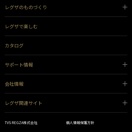
レグザのものづくり
スペシャルコンテンツ
レグザで楽しむ
受賞履歴
おすすめ番組
カタログ
サポート情報
取扱説明書ダウンロード
会社情報
インフォメーション 一覧
ニュース
よくあるご質問 (FAQ）
レグザ関連サイト
会社概要
お問い合わせ
レグザ オンラインストア
会社メッセージ
生産終了商品一覧
TVS REGZA株式会社
個人情報保護方針
レグザ メンバーズ
事業所一覧