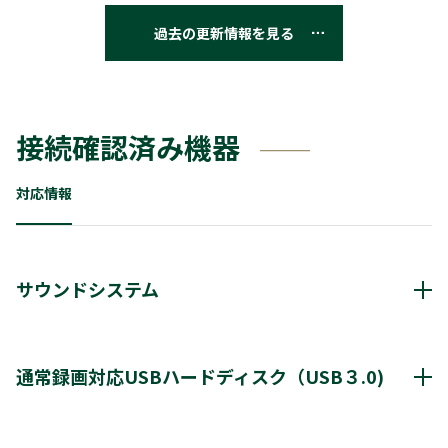
過去の更新情報を見る
接続確認済み機器
対応情報
サウンドシステム
動作確認済み機器・対応情報
クリックすると別ウインドウが開きます。
通常録画対応USBハードディスク（USB３.0)
通常録画最大容量
8TB