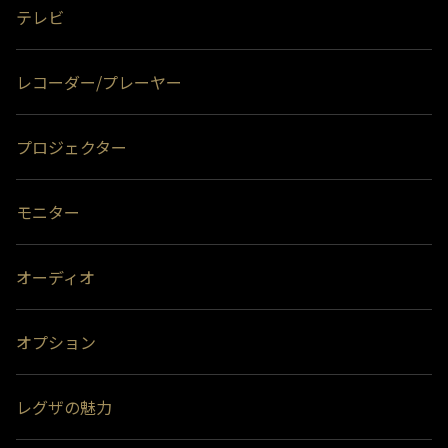
付ができなくなる場合があります。
＊1)
タイムシフトマシン、もしくは通常録画のどちらかとして使用できま
テレビ
す。通常録画増設用として使用する場合、USBハブ（別売）が必要で
＊4)
背面には取り付けできません。
す。
＊2)
背面に取り付ける場合、テレビ1台につきUSBハードディスク1台のみ
レコーダー/プレーヤー
取り付け可能です。(RZ630Xシリーズは付属のUSBハードディスクを背
面に取り付け済みのため、追加のUSBハードディスクを背面に取り付け
ることはできません。）テレビとUSBハードディスクの組み合わせによ
っては、USBハードディスクをテレビの背面に取り付けると、壁への取
プロジェクター
付ができなくなる場合があります。
＊3)
背面には取り付けできません。
※ハードディスクの容量は、1TB＝1000GB、1GB＝10億バイトによる算出値
モニター
です。
オーディオ
オプション
レグザの魅力