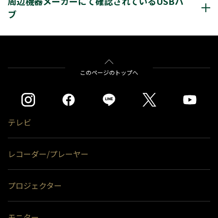
周辺機器メーカーにて確認されているUSBハ
タイムシフトマシンもしくは通常録画
※通常録画用端子Cに接続します。
ブ
＊1)
USBハードディスクを使用する際は登録が必要です。新たに登録すると
＊1＊2
＊1＊3
レグザ
THD-200V2
THD-100V3
THD-
ハードディスクに保存されている内容はすべて消去されます。
＊1＊3
＊1＊3
＊1＊3
200V3
THD-300V3
THD-400V3
＊2)
タイムシフトマシン、もしくは通常録画のどちらかとして使用できま
バッファロー社製
BSH4AE12
す。同時接続、通常録画増設用として使用する場合、USBハブ（別売）
が必要です。
をクリックすると別ウインドウが開きます。
このページのトップへ
＊3)
背面に取り付ける場合、テレビ1台につきUSBハードディスク1台のみ
※タイムシフトマシン録画用として使用する場合はTV側の端子Aに接続しま
取り付け可能です。(RZ630Xシリーズは付属のUSBハードディスクを背
す。（2台接続の場合は端子A・Bにそれぞれ接続します）
面に取り付け済みのため、追加のUSBハードディスクを背面に取り付け
録画用端子Bのみに接続した場合（端子Aが空き状態）はタイムシフトマシン
ることはできません。）テレビとUSBハードディスクの組み合わせによ
録画は動作しません。
っては、USBハードディスクをテレビの背面に取り付けると、壁への取
付ができなくなる場合があります。
＊1)
タイムシフトマシン、もしくは通常録画のどちらかとして使用できま
テレビ
す。通常録画増設用として使用する場合、USBハブ（別売）が必要で
＊4)
背面には取り付けできません。
す。
＊2)
背面に取り付ける場合、テレビ1台につきUSBハードディスク1台のみ
レコーダー/プレーヤー
取り付け可能です。(RZ630Xシリーズは付属のUSBハードディスクを背
面に取り付け済みのため、追加のUSBハードディスクを背面に取り付け
ることはできません。）テレビとUSBハードディスクの組み合わせによ
っては、USBハードディスクをテレビの背面に取り付けると、壁への取
プロジェクター
付ができなくなる場合があります。
＊3)
背面には取り付けできません。
※ハードディスクの容量は、1TB＝1000GB、1GB＝10億バイトによる算出値
モニター