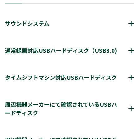
サウンドシステム
動作確認済み機器・対応情報
クリックすると別ウインドウが開きます。
通常録画対応USBハードディスク（USB3.0)
通常録画最大容量
8TB
タイムシフトマシン対応USBハードディスク
*1
8台
登録台数
タイムシフトマシン & 通常録画
周辺機器メーカーにて確認されているUSBハ
*2
最大4台
同時接続（ハブ経由）
ードディスク
＊2
＊2
レグザ
THD-250D2
THD-500D2
THD-600D3
＊3
＊4
＊3
レグザ
THD-200V2
THD-100V3
THD-200V3
周辺機器メーカーにて確認されているUSBハードディスク
＊4
＊4
＊4
THD-300V3
THD-400V3
クリックすると別ウインドウが開きます。