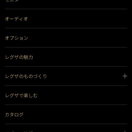
です。
オーディオ
オプション
レグザの魅力
レグザのものづくり
スペシャルコンテンツ
レグザで楽しむ
受賞履歴
おすすめ番組
カタログ