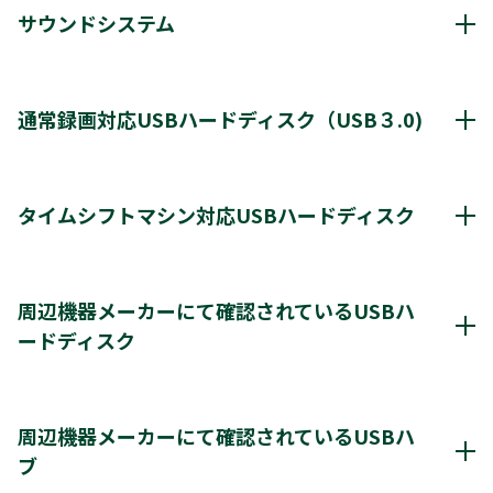
サウンドシステム
動作確認済み機器・対応情報
クリックすると別ウインドウが開きます。
通常録画対応USBハードディスク（USB３.0)
通常録画最大容量
8TB
タイムシフトマシン対応USBハードディスク
*1
8台
登録台数
タイムシフトマシン & 通常録画
周辺機器メーカーにて確認されているUSBハ
*2
最大4台
同時接続（ハブ経由）
ードディスク
＊2
＊2
レグザ
THD-250D2
THD-500D2
THD-600D3
＊3
＊4
＊3
レグザ
THD-200V2
THD-100V3
THD-200V3
レグザ推奨USBハードディスク情報（他社商品)
＊4
＊4
＊4
THD-300V3
THD-400V3
クリックすると別ウインドウが開きます。
周辺機器メーカーにて確認されているUSBハ
タイムシフトマシンもしくは通常録画
※通常録画用端子Cに接続します。
ブ
＊1)
USBハードディスクを使用する際は登録が必要です。新たに登録すると