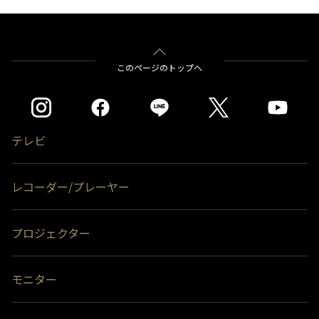
＊1＊2
＊1＊3
レグザ
THD-200V2
THD-100V3
THD-
ハードディスクに保存されている内容はすべて消去されます。
＊1＊3
＊1＊3
＊1＊3
200V3
THD-300V3
THD-400V3
＊2)
タイムシフトマシン、もしくは通常録画のどちらかとして使用できま
バッファロー社製
BSH4AE12
す。同時接続、通常録画増設用として使用する場合、USBハブ（別売）
が必要です。
をクリックすると別ウインドウが開きます。
このページのトップへ
＊3)
背面に取り付ける場合、テレビ1台につきUSBハードディスク1台のみ
※※タイムシフトマシン録画用として使用する場合はTV側の端子Aに接続し
取り付け可能です。(RZ630Xシリーズは付属のUSBハードディスクを背
ます。（2台接続の場合は端子A・Bにそれぞれ接続します）
面に取り付け済みのため、追加のUSBハードディスクを背面に取り付け
録画用端子Bのみに接続した場合（端子Aが空き状態）はタイムシフトマシン
ることはできません。）テレビとUSBハードディスクの組み合わせによ
録画は動作しません。
っては、USBハードディスクをテレビの背面に取り付けると、壁への取
付ができなくなる場合があります。
＊1)
タイムシフトマシン、もしくは通常録画のどちらかとして使用できま
テレビ
す。通常録画増設用として使用する場合、USBハブ（別売）が必要で
＊4)
背面には取り付けできません。
す。
＊2)
背面に取り付ける場合、テレビ1台につきUSBハードディスク1台のみ
レコーダー/プレーヤー
取り付け可能です。(RZ630Xシリーズは付属のUSBハードディスクを背
面に取り付け済みのため、追加のUSBハードディスクを背面に取り付け
ることはできません。）テレビとUSBハードディスクの組み合わせによ
っては、USBハードディスクをテレビの背面に取り付けると、壁への取
プロジェクター
付ができなくなる場合があります。
＊3)
背面には取り付けできません。
※ハードディスクの容量は、1TB＝1000GB、1GB＝10億バイトによる算出値
モニター
です。