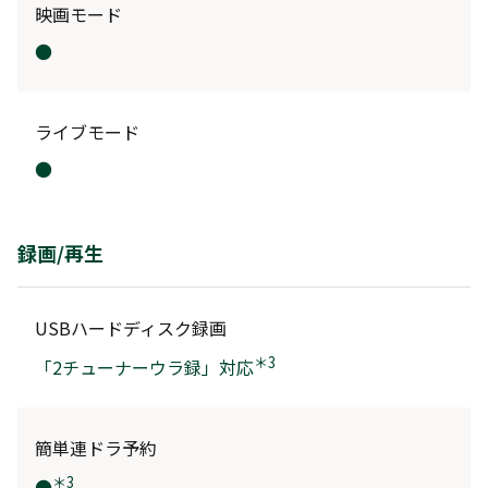
映画モード
●
ライブモード
●
録画/再生
USBハードディスク録画
＊3
「2チューナーウラ録」対応
簡単連ドラ予約
＊3
●