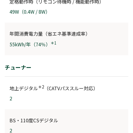
定格動作時（リモコン待機時 / 機能動作時）
49W（0.4W / 8W）
年間消費電力量（省エネ基準達成率）
＊1
55kWh/年（74％）
チューナー
＊2
地上デジタル
（CATVパススルー対応）
2
BS・110度CSデジタル
2