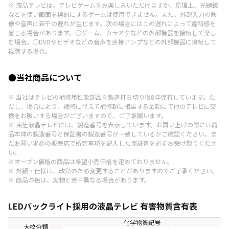
※ 液晶テレビは、テレビゲームをお楽しみいただけますが、原理上、光線銃
などを使い画面を標的にするゲームは使用できません。また、外部入力の映
像や音声に若干の遅れが生じます。次の場合にはこの遅れによって違和感を
感じる場合があります。○ゲーム、カラオケなどの外部機器を接続して楽し
む場合。○DVDやビデオなどの音声を直接アンプなどの外部機器に接続して
視聴する場合。
●当社商品について
※ 当社はテレビの補修用性能部品を製造打ち切り後8年保有しています。た
だし、場合により、補修に代えて補修額に相当する金額にて他のテレビに交
換をお願いする場合がございますので、ご了承願います。
※ 東芝液晶テレビには、製造番号を表示しています。お買い上げの際には商
品本体の製造番号と保証書の製造番号が一致しているかご確認ください。ま
たお買い求めの販売店で所定事項を記入した保証書を必ずお受け取りくださ
い。
※オープン価格の商品は希望小売価格を定めておりません。
※ 外観・仕様は、改良のため変更することがありますのでご了承ください。
※ 商品の色は、実物と若干異なる場合があります。
LEDバックライト採用の液晶テレビ 有害物質含有表
化学物質記号
大枠分類