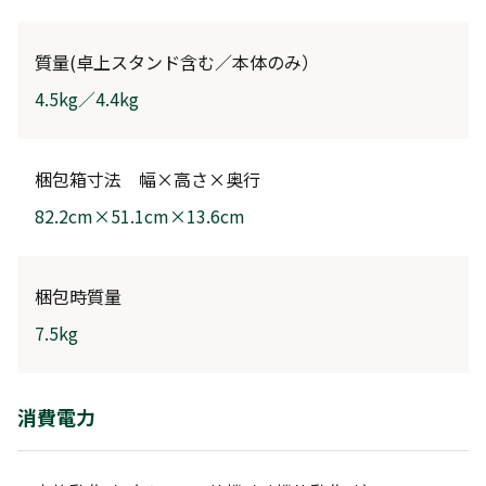
質量(卓上スタンド含む／本体のみ）
4.5kg／4.4kg
梱包箱寸法 幅×高さ×奥行
82.2cm×51.1cm×13.6cm
梱包時質量
7.5kg
消費電力