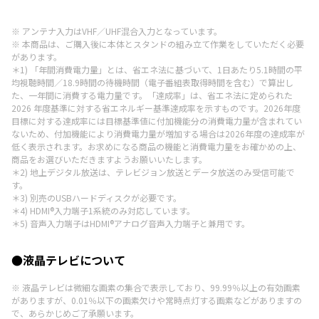
※ アンテナ入力はVHF／UHF混合入力となっています。
※ 本商品は、ご購入後に本体とスタンドの組み立て作業をしていただく必要
があります。
＊1) 「年間消費電力量」とは、省エネ法に基づいて、1日あたり5.1時間の平
均視聴時間／18.9時間の待機時間（電子番組表取得時間を含む）で算出し
た、一年間に消費する電力量です。「達成率」は、省エネ法に定められた
2026 年度基準に対する省エネルギー基準達成率を示すものです。2026年度
目標に対する達成率には目標基準値に付加機能分の消費電力量が含まれてい
ないため、付加機能により消費電力量が増加する場合は2026年度の達成率が
低く表示されます。お求めになる商品の機能と消費電力量をお確かめの上、
商品をお選びいただきますようお願いいたします。
＊2) 地上デジタル放送は、テレビジョン放送とデータ放送のみ受信可能で
す。
＊3) 別売のUSBハードディスクが必要です。
＊4) HDMI®入力端子1系統のみ対応しています。
＊5) 音声入力端子はHDMI®アナログ音声入力端子と兼用です。
●液晶テレビについて
※ 液晶テレビは微細な画素の集合で表示しており、99.99％以上の有効画素
がありますが、0.01％以下の画素欠けや常時点灯する画素などがありますの
で、あらかじめご了承願います。