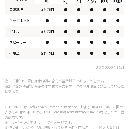
Pb
Hg
Cd
Cr(VI)
PBB
PBDE
実装基板
除外項目
●
●
●
●
●
キャビネット
●
●
●
●
●
●
パネル
除外項目
●
●
●
●
●
スピーカー
●
●
●
●
●
●
付属品
除外項目
●
●
●
●
●
JIS C 0950：2021
注1 “●”は、算出対象物質の含有率基準以下であることを示す。
注2 “除外項目”は特定の化学物質が含有マークの除外項目に該当しているこ
とを示す。
※ HDMI、High-Definition Multimedia Interface、およびHDMIロゴは、米国お
よびその他の国におけるHDMI Licensing Administrator, Inc. の商標または、登
録商標です。
※ このページの画像はすべてイメージです。
※ その他、このページに記載されている社名・商品名・サービス名などは、