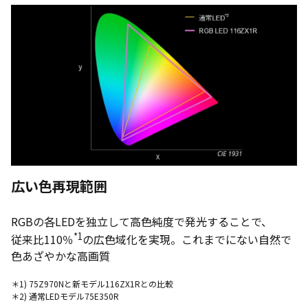
広い色再現範囲
RGBの各LEDを独立して高色純度で発光することで、
*1
従来比110％
の広色域化を実現。これまでにない自然で
色あざやかな高画質
＊1) 75Z970Nと新モデル116ZX1Rとの比較
＊2) 通常LEDモデル75E350R