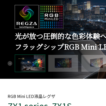
光が放つ圧倒的な色彩体験
フラッグシップRGB Mini L
RGB Mini LED液晶レグザ
ZX1 series ZX1S