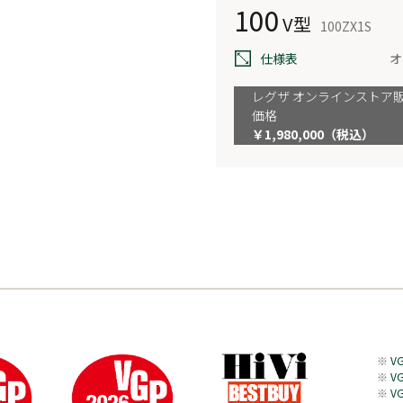
100
V型
100ZX1S
仕様表
オ
レグザ オンラインストア
価格
￥1,980,000（税込）
V
V
V