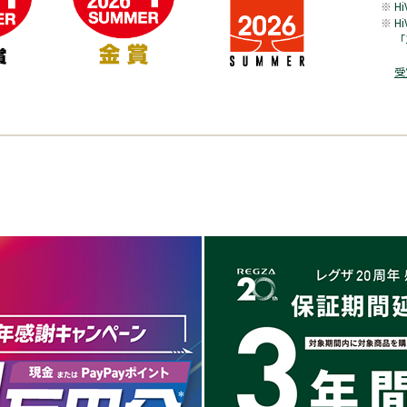
H
H
「
受