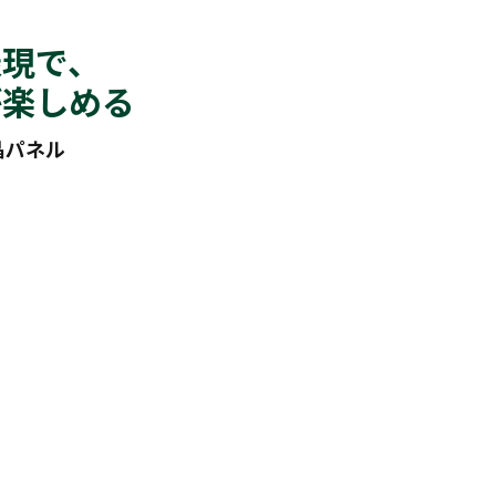
表現で、
が楽しめる
液晶パネル