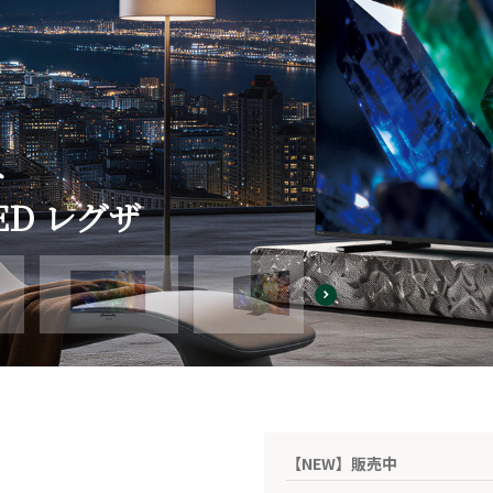
へ
ED レグザ
【NEW】販売中