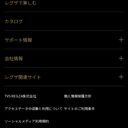
レグザで楽しむ
受賞履歴
おすすめ番組
カタログ
サポート情報
取扱説明書ダウンロード
会社情報
インフォメーション 一覧
ニュース
よくあるご質問 (FAQ）
レグザ関連サイト
会社概要
お問い合わせ
レグザ オンラインストア
会社メッセージ
生産終了商品一覧
TVS REGZA株式会社
個人情報保護方針
レグザ メンバーズ
事業所一覧
ソフトウェアダウンロード情報
アクセスデータの収集と利用について
サイトのご利用条件
法人向けサイト
環境配慮の取り組み
レグザリンク総合ナビ
ソーシャルメディア利用規約
視聴分析サービス
SDGs