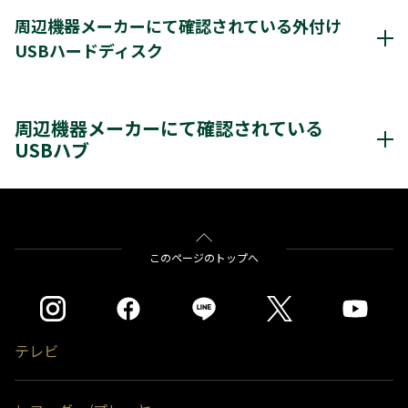
通常録画最大容量
8TB
周辺機器メーカーにて確認されている外付け
USBハードディスク
*1
8台
登録台数
周辺機器メーカーにて確認されているUSBハードディスク
*2
最大4台
同時接続（ハブ経由）
周辺機器メーカーにて確認されている
クリックすると別ウインドウが開きます。
USBハブ
レグザ
THD-200V2
THD-100V3
THD-200V3
THD-300V3
THD-400V3
バッファロー社製
BSH4AE12
※USB3.0/2.0対応のハードディスクの場合、USB2.0で動作します。
※通常録画用端子Cに接続します。
をクリックすると別ウインドウが開きます。
このページのトップへ
※USBハブにUSBハブを接続（多段接続）しての使用はできません。
＊1)
USBハードディスクを使用する際は登録が必要です。新たに登録すると
ハードディスクに保存されている内容はすべて消去されます。
＊2)
同時接続、通常録画増設用として使用する場合、USBハブ（別売）が必
要です。また背面には取付できません。
テレビ