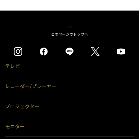
＊1)
USBハードディスクを使用する際は登録が必要です。新たに登録すると
ハードディスクに保存されている内容はすべて消去されます。
＊2)
同時接続、通常録画増設用として使用する場合、USBハブ（別売）が必
バッファロー社製
BSH4AE12
要です。
＊3)
背面に取り付ける場合、テレビ1台につきUSBハードディスク1台のみ
をクリックすると別ウインドウが開きます。
このページのトップへ
取り付け可能です。テレビとUSBハードディスクの組み合わせによって
※USBハブにUSBハブを接続（多段接続）しての使用はできません。
は、USBハードディスクをテレビの背面に取り付けると、壁への取付が
できなくなる場合があります。
＊4)
背面には取り付けできません。
テレビ
レコーダー/プレーヤー
プロジェクター
モニター