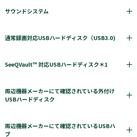
サウンドシステム
動作確認済み機器・対応情報
クリックすると別ウインドウが開きます。
通常録画対応USBハードディスク（USB3.0)
通常録画最大容量
8TB
SeeQVault™ 対応USBハードディスク＊1
*1
8台
登録台数
アイ・オー・データ機器
AVHD-URSQ
周辺機器メーカーにて確認されている外付け
*2
最大4台
同時接続（ハブ経由）
USBハードディスク
バッファロー
HDV-SQU3/V
＊3
＊4
レグザ
THD-200V2
THD-100V3
THD-200V3
周辺機器メーカーにて確認されているUSBハードディスク
＊4
＊4
＊4
THD-300V3
THD-400V3
※4K録画番組はSeeQVault™形式に変換できません。
クリックすると別ウインドウが開きます。
周辺機器メーカーにて確認されているUSBハ
※通常録画用端子Cに接続します。
＊1)
C350XはSeeQvault™には対応していません。
ブ